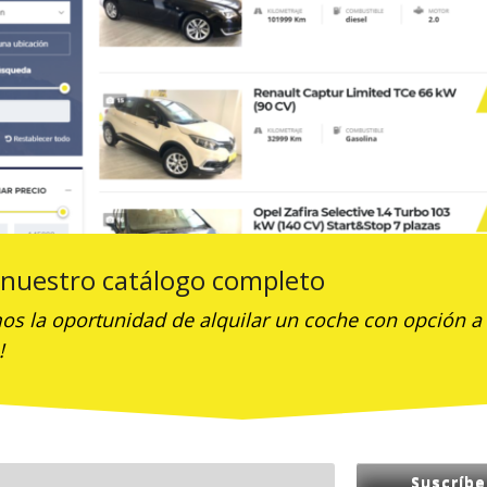
a nuestro catálogo completo
os la oportunidad de alquilar un coche con opción a
!
garantía y las mejores condiciones del mercado Precio al conta
ás que una compra, ¡es una experiencia! Por eso, ponemos a tu dispo
uilidad. ¿POR QUÉ ELEGIR MIÑACAR -Vehículos revisados y certificad
Suscríbe