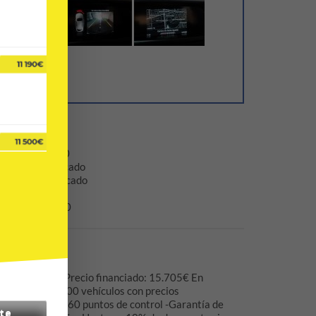
6/2018
196.400
no especificado
no especificado
Euro 1
€ 17.450
do: 17.450€ Precio financiado: 15.705€ En
sición más de 500 vehículos con precios
os en más de 260 puntos de control -Garantía de
te