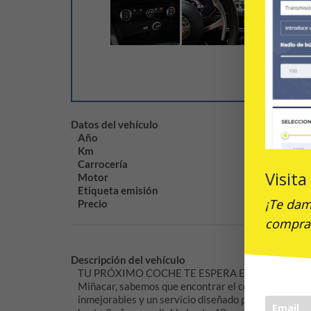
Datos del vehículo
Año
Km
Carrocería
Visit
Motor
Etiqueta emisión
¡Te dam
Precio
compra
Descripción del vehículo
TU PRÓXIMO COCHE TE ESPERA EN MIÑACAR Calidad, 
Miñacar, sabemos que encontrar el coche ideal es m
inmejorables y un servicio diseñado para tu tranq