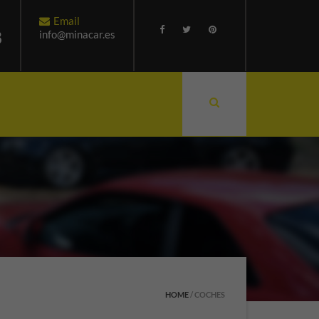
Email
8
info@minacar.es
HOME
/
COCHES