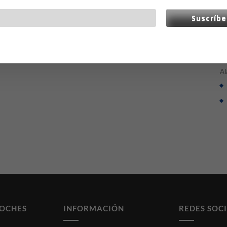
R
Suscríbe
El
Al
COCHES
INFORMACIÓN
REDES SOC