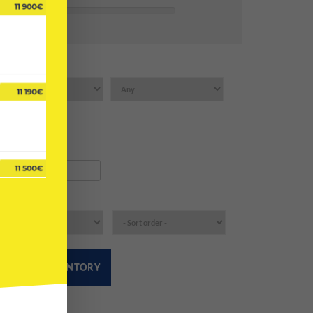
leage:
ndition:
eyword:
rting:
SEARCH INVENTORY