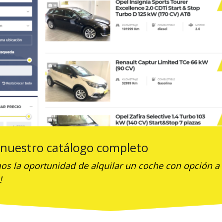
Mi
Co
K
uchas dudas y una de las […]
So
a nuestro catálogo completo
os la oportunidad de alquilar un coche con opción a
!