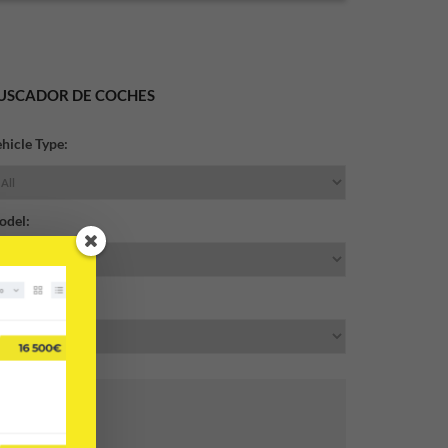
USCADOR DE COCHES
hicle Type:
odel:
ake:
Price Range