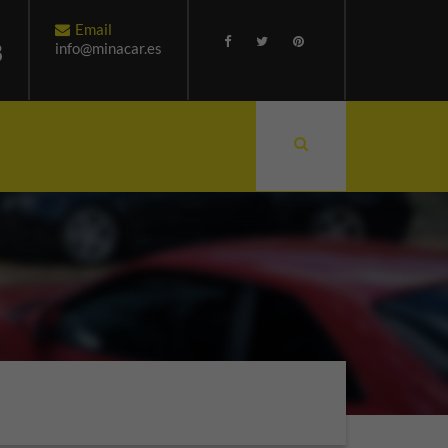
Email
8
info@minacar.es