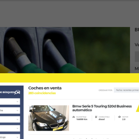
B
Ve
M
M