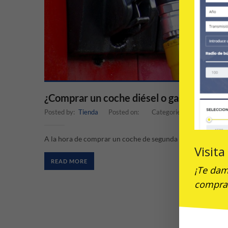
¿Comprar un coche diésel o gasolina?
Posted by:
Tienda
Posted on:
Categories:
Noticias
A la hora de comprar un coche de segunda mano, surgen m
Visit
READ MORE
¡Te dam
compra