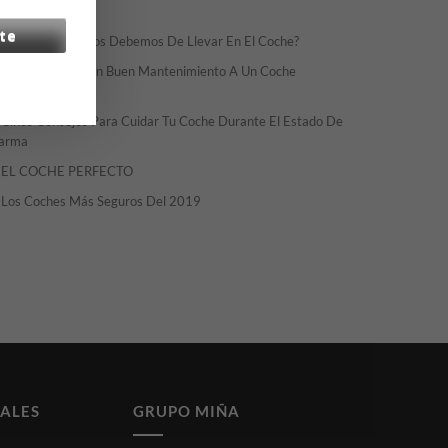
ECENT POSTS
te
¿Qué Documentos Debemos De Llevar En El Coche?
Como Realizar Un Buen Mantenimiento A Un Coche
éctrico
Cinco Consejos Para Cuidar Tu Coche Durante El Estado De
arma
EL COCHE PERFECTO
Los Coches Más Seguros Del 2019
IALES
GRUPO MIÑA