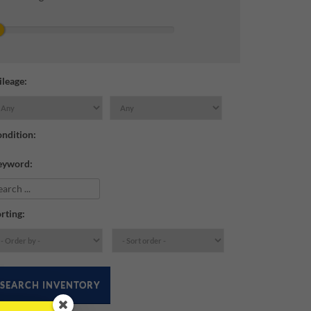
leage:
ndition:
eyword:
rting:
SEARCH INVENTORY