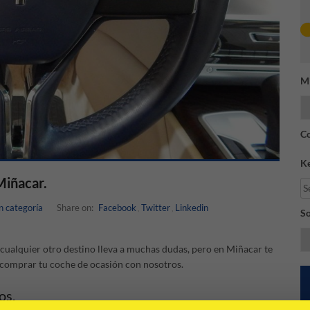
Mi
Co
K
Miñacar.
n categoría
Share on:
Facebook
Twitter
Linkedin
,
,
So
ualquier otro destino lleva a muchas dudas, pero en Miñacar te
r comprar tu coche de ocasión con nosotros.
os.