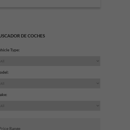
USCADOR DE COCHES
hicle Type:
odel:
ake:
Price Range