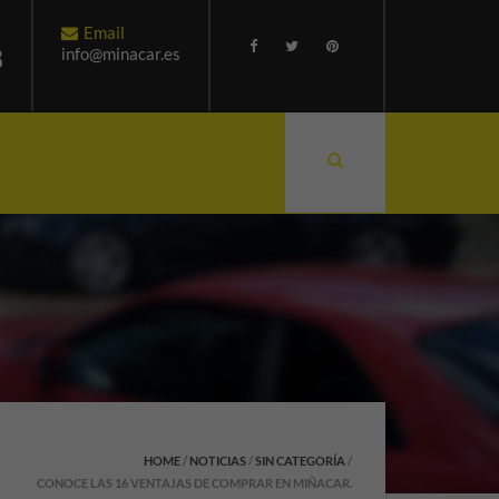
Email
8
info@minacar.es
HOME
/
NOTICIAS
/
SIN CATEGORÍA
/
CONOCE LAS 16 VENTAJAS DE COMPRAR EN MIÑACAR.