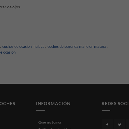
rar de ojos.
,
coches de ocasion malaga
,
coches de segunda mano en malaga
,
de ocasion
COCHES
INFORMACIÓN
REDES SOC
Quienes Somos