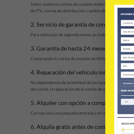
Todos nuestros coches de ocasión están listos para su us
de ITV, correa de distribución, cambio de aceite y filtro
2. Servicio de garantía de conformidad.
Para vehículos de segunda mano, en toda España.
3. Garantía de hasta 24 meses
Comprando tu coche de ocasión en Miñacar, podrás disfr
4. Reparación del vehículo inmediata.
No dependemos de la lentitud de las tasaciones de las c
del coche, la reparación de tu coche de ocasión, en Miña
5. Alquiler con opción a compra.
Con tan solo una pequeña entrada y el carnet de conduci
6. Alquila gratis antes de comprarlo.