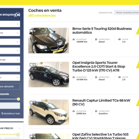
o, con la certificación más exhaustiva del mercado. Estando al día
R
s. Todo ello certificado por mecánicos expertos.
El
Al
utar de una garantía de hasta 2 años.
ompañías aseguradoras y sus peritos para autorizar la reparación
car, es inmediata.
r.