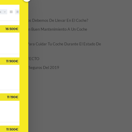
ECENT POSTS
¿Qué Documentos Debemos De Llevar En El Coche?
Como Realizar Un Buen Mantenimiento A Un Coche
éctrico
Cinco Consejos Para Cuidar Tu Coche Durante El Estado De
arma
EL COCHE PERFECTO
Los Coches Más Seguros Del 2019