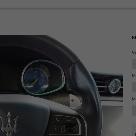
B
Ve
M
M