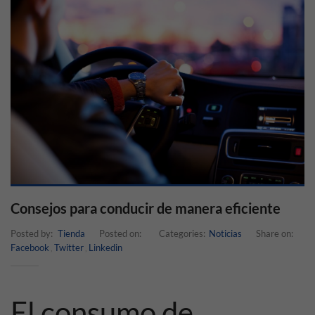
Consejos para conducir de manera eficiente
Posted by:
Tienda
Posted on:
Categories:
Noticias
Share on:
Facebook
Twitter
Linkedin
,
,
El consumo de