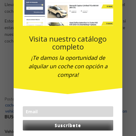
Lleva en tu coche solo la carga necesaria, un exceso de peso en el
coche hará que el consumo sea mayor.
Estos son algunos consejos para ahorrar gasolina. No obstante, si
estas pensando en comprar un coche de segunda mano, consulte
nuestro
catalogo
y te asesoraremos sobre el consumo de cada
Visita nuestro catálogo
coche.
completo
¡Te damos la oportunidad de
alquilar un coche con opción a
compra!
Posted in
Noticias
Tagged
coches de ocasion
,
coches de ocasion malaga
,
coches de segunda mano en malaga
,
vehículo de ocasión
,
vehiculo de ocasion malaga
,
vehiculos de ocasion
BUSCADOR DE COCHES
Suscríbete
Vehicle Type: