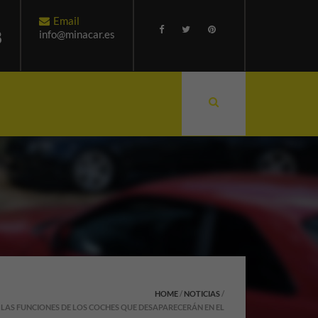
Email
8
info@minacar.es
HOME
/
NOTICIAS
/
LAS FUNCIONES DE LOS COCHES QUE DESAPARECERÁN EN EL