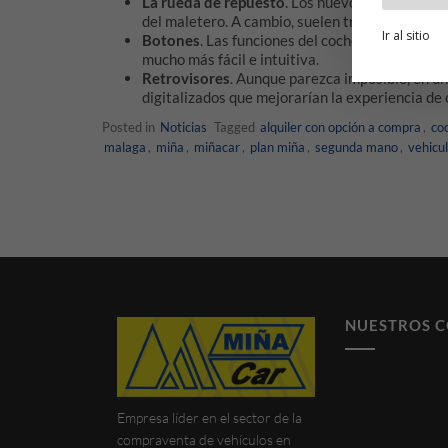
La rueda de repuesto
. Los nuevos coches no s
del maletero. A cambio, suelen traer un kit de
Ir al sitio
Botones
. Las funciones del coche ya no se enc
mucho más fácil e intuitiva.
Retrovisores
. Aunque parezca imposible, en u
digitalizados que mejorarían la experiencia de
Posted in
Noticias
Tagged
alquiler con opción a compra
,
co
malaga
,
miña
,
miñacar
,
plan miña
,
segunda mano
,
vehicu
NUESTROS 
Empresa líder en el sector de la
compraventa de vehículos en