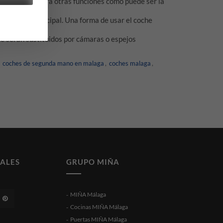
del vehículo para otras funciones como puede ser la
menos espacio.
a pantalla principal. Una forma de usar el coche
ue serán sustituidos por cámaras o espejos
,
coches de segunda mano en malaga
,
coches malaga
,
IALES
GRUPO MIÑA
MIÑA Málaga
Cocinas MIÑA Málaga
Puertas MIÑA Málaga