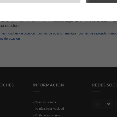
uelen traer rueda de repuesto con el objetivo de aumentar el espacio 
 reparación de ruedas, que es mucho más fácil de transportar y ocupa 
uentran en los diferentes botones, sino que se encuentran todas en un
n futuro podremos ver como los coches dejan de tener retrovisores, q
 conducción.
ches
,
coches de ocasion
,
coches de ocasion malaga
,
coches de segunda mano
los de ocasion
COCHES
INFORMACIÓN
REDES SOC
Quienes Somos
Política de privacidad
Política de cookies