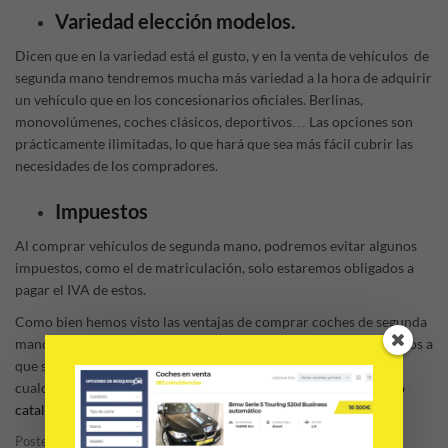
Variedad elección modelos.
Dicen que en la variedad está el gusto, y en la venta de vehículos de
segunda mano tendremos mucha más variedad a la hora de adquirir
un vehículo que en los concesionarios oficiales. Berlinas,
monovolúmenes, coches clásicos, deportivos… Las opciones son
prácticamente ilimitadas, lo que hará que sea más fácil cubrir las
necesidades de los compradores.
Impuestos
Al comprar vehículos de segunda mano, podremos evitar algunos
impuestos, como el de matriculación, solo estaremos obligados a
pagar el IVA de estos.
Como bien hemos visto las ventajas de comprar coches de segunda
mano son mayúsculas, es por ello que desde Miñacar, os invitamos a
que si quereis comprar coches de segunda mano en Málaga o
cualquier otra provincia no dudéis en
consultar nuestro amplio
catalálogo
y disfrutar de todas estasventajas.
Posted in
Noticias
Tagged
coches de ocasion
,