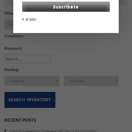
Suscríbete
Mileage:
Ir al sitio
Condition:
Keyword:
Sorting:
SEARCH INVENTORY
RECENT POSTS
¿Qué Documentos Debemos De Llevar En El Coche?