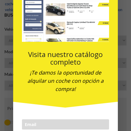
coches de ocasion malaga
,
coches de segunda mano en malaga
,
vehículo de ocasión
,
vehiculo de ocasion malaga
,
vehiculos de ocasion
BUSCADOR DE COCHES
Vehicle Type:
Model:
Visita nuestro catálogo
completo
¡Te damos la oportunidad de
Make:
alquilar un coche con opción a
compra!
Price Range