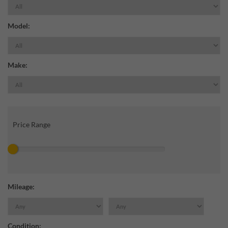
Model:
Make:
Price Range
Mileage:
Condition: